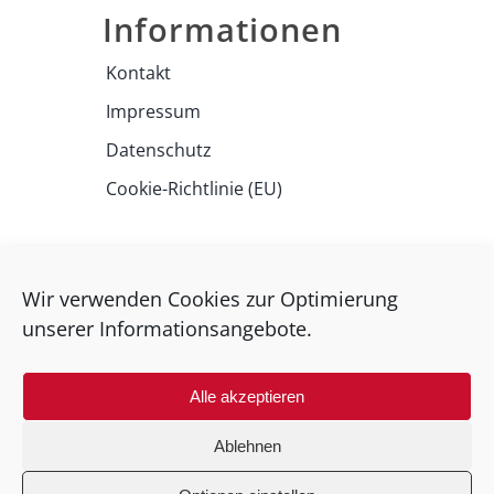
Informationen
Kontakt
Impressum
Datenschutz
Cookie-Richtlinie (EU)
conpal GmbH
Dornhofstraße 67-69
Wir verwenden Cookies zur Optimierung
63263 Neu-Isenburg
unserer Informationsangebote.
Telefon: +49 (0) 6102 / 751 98-0
Fax: +49 (0) 6102 / 751 98-99
Alle akzeptieren
E-Mail:
conpal GmbH
Ablehnen